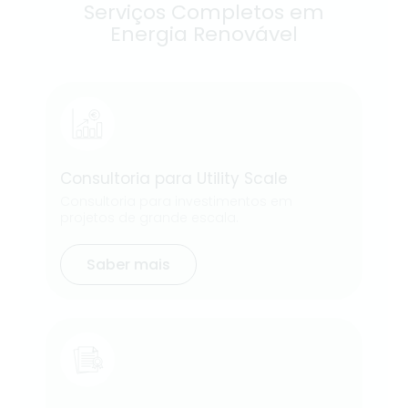
Serviços Completos em
Energia Renovável
Procurement
Selecionamos e adquirimos materiais e
Consultoria para Utility Scale
equipamentos, negociando para garantir a
melhor relação custo-benefício.
Consultoria para investimentos em
projetos de grande escala.
Saber mais