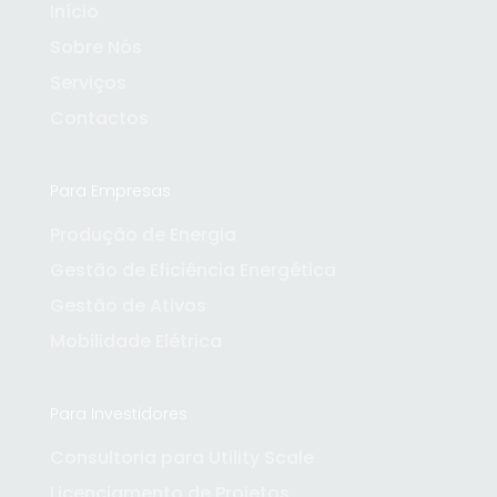
Início
Sobre Nós
Serviços
Contactos
Para Empresas
Produção de Energia
Gestão de Eficiência Energética
Gestão de Ativos
Contracting
Mobilidade Elétrica
Gerimos a contratação de serviços e
fornecimentos, garantindo que todos os
contratos protegem os interesses do investidor
e os prazos são cumpridos.
Para Investidores
Consultoria para Utility Scale
Licenciamento de Projetos