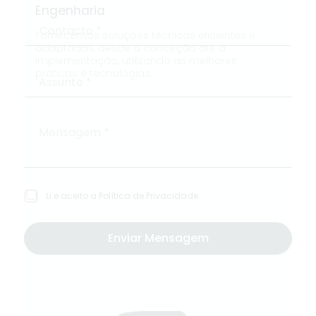
Engenharia
Fornecemos soluções técnicas eficientes e
adaptadas, desde a conceção até à
implementação, utilizando as melhores
práticas e tecnologias.
Li e aceito a
Política de Privacidade
.
Enviar Mensagem