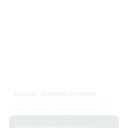
Execução de Detalhe de Projetos
Elaboramos planos técnicos detalhados para
cada componente, assegurando que tudo é
cuidadosamente documentado.
Gestão Integrada para o